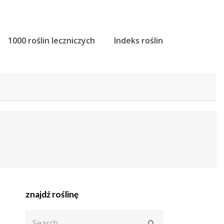
1000 roślin leczniczych
Indeks roślin
znajdź roślinę
Search
Submit