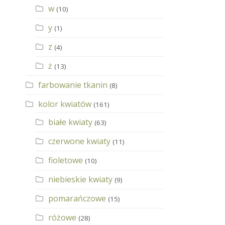
w
(10)
y
(1)
z
(4)
ż
(13)
farbowanie tkanin
(8)
kolor kwiatów
(161)
białe kwiaty
(63)
czerwone kwiaty
(11)
fioletowe
(10)
niebieskie kwiaty
(9)
pomarańczowe
(15)
różowe
(28)