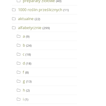
preparaty ziołowe
(40)
1000 roślin prześlicznych
(11)
aktualne
(22)
alfabetycznie
(299)
a
(9)
b
(24)
c
(18)
d
(18)
f
(8)
g
(13)
h
(2)
i
(1)