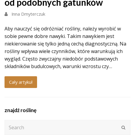
od podobnych gatunków
Inna Dmyterczuk
Aby nauczyć się odróżniać rośliny, należy wyrobić w
sobie pewne dobre nawyki. Takim nawykiem jest
niekierowanie się tylko jedną cechą diagnostyczną. Na
rośliny wpływa wiele czynników, które warunkują ich
wygląd. Często zwyczajny niedobór podstawowych
składników budulcowych, warunki wzrostu czy…
Cały artykuł
znajdź roślinę
Search
Subm