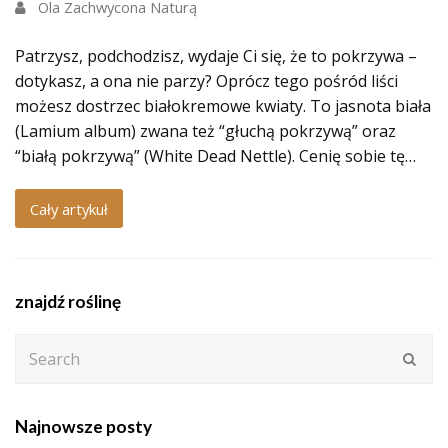
Ola Zachwycona Naturą
Patrzysz, podchodzisz, wydaje Ci się, że to pokrzywa –
dotykasz, a ona nie parzy? Oprócz tego pośród liści
możesz dostrzec białokremowe kwiaty. To jasnota biała
(Lamium album) zwana też “głuchą pokrzywą” oraz
“białą pokrzywą” (White Dead Nettle). Cenię sobie tę…
Cały artykuł
znajdź roślinę
Search
Subm
Najnowsze posty