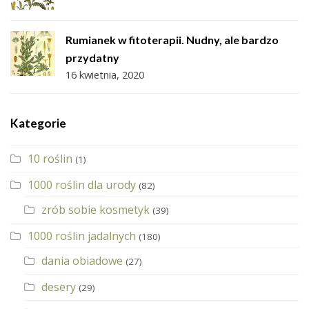
Rumianek w fitoterapii. Nudny, ale bardzo
przydatny
16 kwietnia, 2020
Kategorie
10 roślin
(1)
1000 roślin dla urody
(82)
zrób sobie kosmetyk
(39)
1000 roślin jadalnych
(180)
dania obiadowe
(27)
desery
(29)