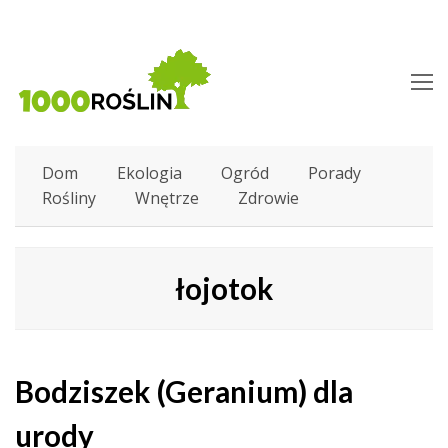
O
M
M
Dom
Ekologia
Ogród
Porady
Rośliny
Wnętrze
Zdrowie
łojotok
Bodziszek (Geranium) dla
urody