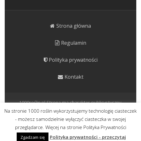
Strona główna
Regulamin
Polityka prywatności
Kontakt
1000roślin.pl Strona ma charakter publicystyczny.
Prezentujemy rośliny o potencjale kulinarnym, leczniczym i
Na stronie 1000 roślin wykorzystujemy technologię ciasteczek
kosmetycznym. Wpisy nie stanowią porady lekarskiej.
- możesz samodzielnie wyłączyć ciasteczka w swojej
Korzystaj rozważnie.
przeglądarce. Więcej na stronie Polityka Prywatności
Polityka prywatności - przeczytaj
Zgadzam się