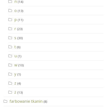
n
(14)
o
(13)
p
(11)
r
(23)
s
(30)
t
(6)
u
(1)
w
(10)
y
(1)
z
(4)
ż
(13)
farbowanie tkanin
(8)