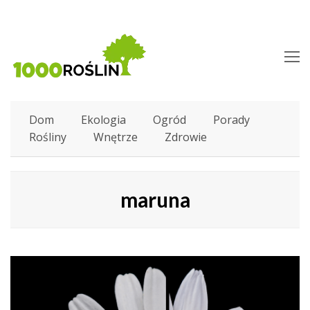
O
M
M
Dom
Ekologia
Ogród
Porady
Rośliny
Wnętrze
Zdrowie
maruna