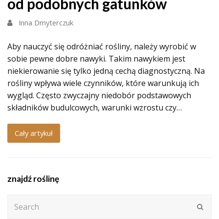
od podobnych gatunków
Inna Dmyterczuk
Aby nauczyć się odróżniać rośliny, należy wyrobić w
sobie pewne dobre nawyki. Takim nawykiem jest
niekierowanie się tylko jedną cechą diagnostyczną. Na
rośliny wpływa wiele czynników, które warunkują ich
wygląd. Często zwyczajny niedobór podstawowych
składników budulcowych, warunki wzrostu czy…
Cały artykuł
znajdź roślinę
Search
Subm