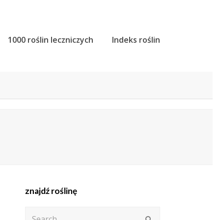
1000 roślin leczniczych
Indeks roślin
znajdź roślinę
Search
Submit