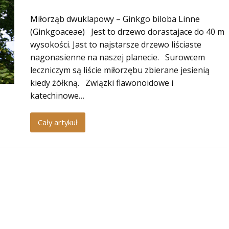
Miłorząb dwuklapowy – Ginkgo biloba Linne
(Ginkgoaceae) Jest to drzewo dorastajace do 40 m
wysokości. Jast to najstarsze drzewo liściaste
nagonasienne na naszej planecie. Surowcem
leczniczym są liście miłorzębu zbierane jesienią
kiedy żółkną. Związki flawonoidowe i
katechinowe…
Cały artykuł