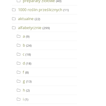
preparaty ziołowe
(40)
1000 roślin prześlicznych
(11)
aktualne
(22)
alfabetycznie
(299)
a
(9)
b
(24)
c
(18)
d
(18)
f
(8)
g
(13)
h
(2)
i
(1)