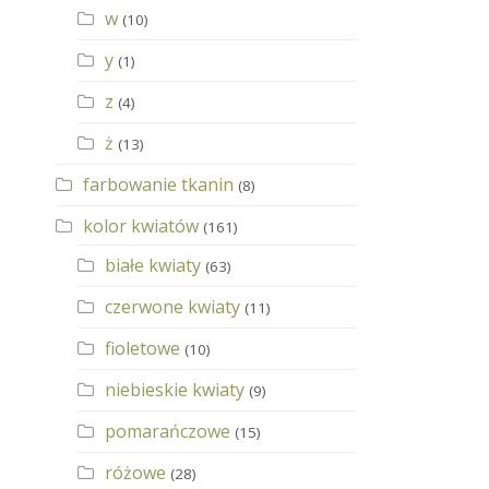
w
(10)
y
(1)
z
(4)
ż
(13)
farbowanie tkanin
(8)
kolor kwiatów
(161)
białe kwiaty
(63)
czerwone kwiaty
(11)
fioletowe
(10)
niebieskie kwiaty
(9)
pomarańczowe
(15)
różowe
(28)