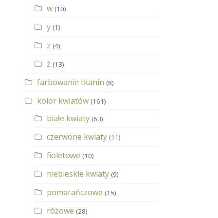
w
(10)
y
(1)
z
(4)
ż
(13)
farbowanie tkanin
(8)
kolor kwiatów
(161)
białe kwiaty
(63)
czerwone kwiaty
(11)
fioletowe
(10)
niebieskie kwiaty
(9)
pomarańczowe
(15)
różowe
(28)