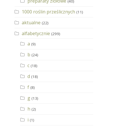
preparaty ziołowe
(40)
1000 roślin prześlicznych
(11)
aktualne
(22)
alfabetycznie
(299)
a
(9)
b
(24)
c
(18)
d
(18)
f
(8)
g
(13)
h
(2)
i
(1)