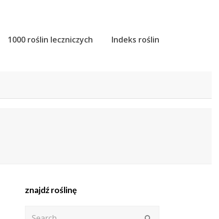
1000 roślin leczniczych
Indeks roślin
znajdź roślinę
Search
Submit