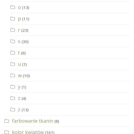
o
(13)
p
(11)
r
(23)
s
(30)
t
(6)
u
(1)
w
(10)
y
(1)
z
(4)
ż
(13)
farbowanie tkanin
(8)
kolor kwiatów
(161)