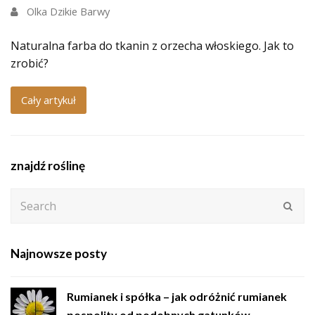
Olka Dzikie Barwy
Naturalna farba do tkanin z orzecha włoskiego. Jak to
zrobić?
Cały artykuł
znajdź roślinę
Search
Subm
Najnowsze posty
Rumianek i spółka – jak odróżnić rumianek
pospolity od podobnych gatunków