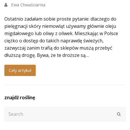
Ewa Chwaściarnia
Ostatnio zadałam sobie proste pytanie: dlaczego do
pielęgnacji skóry niemowląt używamy głównie oleju
migdałowego lub oliwy z oliwek. Mieszkając w Polsce
ciężko o dostęp do takich naprawdę świeżych,
zazwyczaj zanim trafią do sklepów muszą przebyć
dłuższą drogę. Bywa, że te droższe są…
Cały artykuł
znajdź roślinę
Search
Subm