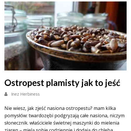
Ostropest plamisty jak to jeść
Inez Herbiness
Nie wiesz, jak zjeść nasiona ostropestu? mam kilka
pomysłów: twardozębi podgryzają całe nasiona, niczym
słonecznik. właściciele świetnej maszynki do mielenia
ziaren – mielą sobie codziennie i dodają do chleba,