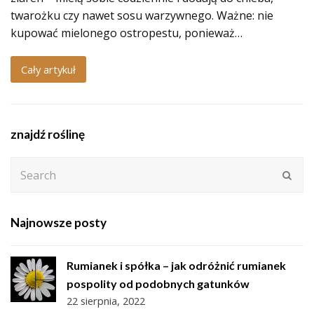
twarożku czy nawet sosu warzywnego. Ważne: nie
kupować mielonego ostropestu, ponieważ…
Cały artykuł
znajdź roślinę
Search
Subm
Najnowsze posty
Rumianek i spółka – jak odróżnić rumianek
pospolity od podobnych gatunków
22 sierpnia, 2022