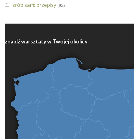
zrób sam: przepisy
(92)
znajdź warsztaty w Twojej okolicy