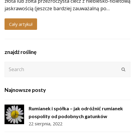
złota lub żółta przeźroczysta ciecz z niebiesko-fioletową
jaskrawością (jeszcze bardziej zauważalną po…
Cały artykuł
znajdź roślinę
Search
Subm
Najnowsze posty
Rumianek i spółka – jak odróżnić rumianek
pospolity od podobnych gatunków
22 sierpnia, 2022