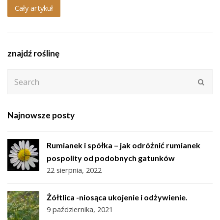
Cały artykuł
znajdź roślinę
Search
Subm
Najnowsze posty
Rumianek i spółka – jak odróżnić rumianek
pospolity od podobnych gatunków
22 sierpnia, 2022
Żółtlica -niosąca ukojenie i odżywienie.
9 października, 2021