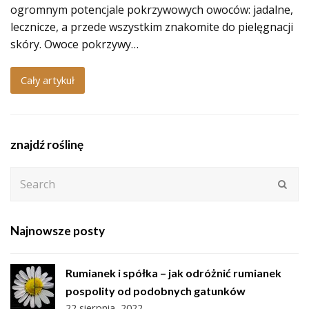
ogromnym potencjale pokrzywowych owoców: jadalne,
lecznicze, a przede wszystkim znakomite do pielęgnacji
skóry. Owoce pokrzywy…
Cały artykuł
znajdź roślinę
Search
Subm
Najnowsze posty
Rumianek i spółka – jak odróżnić rumianek
pospolity od podobnych gatunków
22 sierpnia, 2022