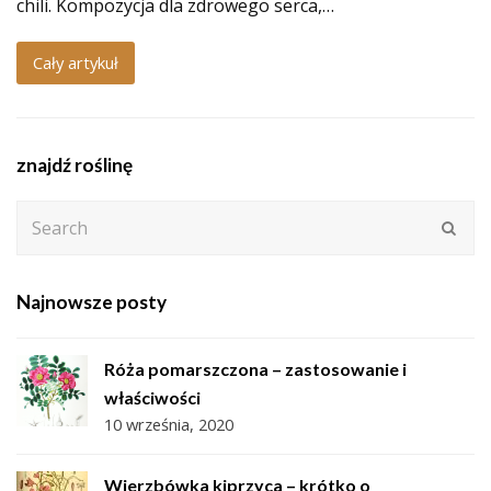
chili. Kompozycja dla zdrowego serca,…
Cały artykuł
znajdź roślinę
Search
Subm
Najnowsze posty
Róża pomarszczona – zastosowanie i
właściwości
10 września, 2020
Wierzbówka kiprzyca – krótko o