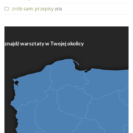
zrób sam: przepisy
(93)
znajdź warsztaty w Twojej okolicy