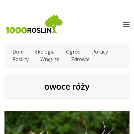
O
M
M
Dom
Ekologia
Ogród
Porady
Rośliny
Wnętrze
Zdrowie
owoce róży