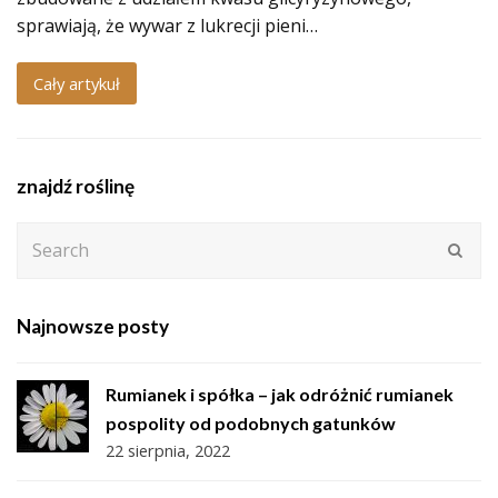
sprawiają, że wywar z lukrecji pieni…
Cały artykuł
znajdź roślinę
Search
Subm
Najnowsze posty
Rumianek i spółka – jak odróżnić rumianek
pospolity od podobnych gatunków
22 sierpnia, 2022