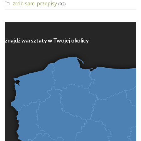
zrób sam: przepisy
(92)
znajdź warsztaty w Twojej okolicy