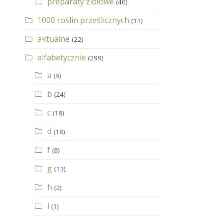
preparaty ziołowe
(40)
1000 roślin prześlicznych
(11)
aktualne
(22)
alfabetycznie
(299)
a
(9)
b
(24)
c
(18)
d
(18)
f
(8)
g
(13)
h
(2)
i
(1)