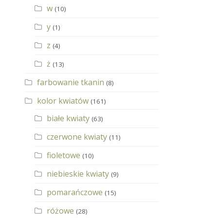
w
(10)
y
(1)
z
(4)
ż
(13)
farbowanie tkanin
(8)
kolor kwiatów
(161)
białe kwiaty
(63)
czerwone kwiaty
(11)
fioletowe
(10)
niebieskie kwiaty
(9)
pomarańczowe
(15)
różowe
(28)