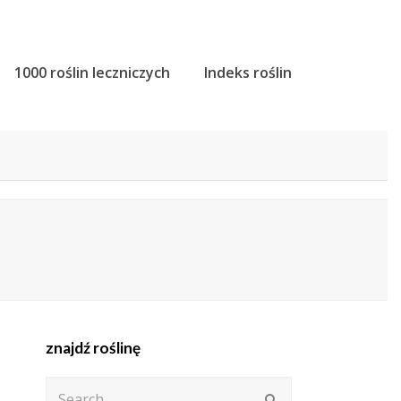
1000 roślin leczniczych
Indeks roślin
znajdź roślinę
Search
Submit