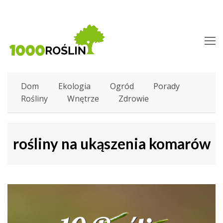
O
M
M
Dom
Ekologia
Ogród
Porady
Rośliny
Wnętrze
Zdrowie
rośliny na ukąszenia komarów