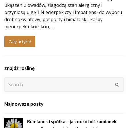
ukąszeniu owadów, złagodzą stan alergiczny i
przyniosą ulgę 1.Niecierpek czyli Impatiens- do wyboru
drobnokwiatowy, pospolity i himalajski -każdy
niecierpek ukoi skórę.…
Cały artykuł
znajdź roślinę
Search
Subm
Najnowsze posty
Rumianek i spółka – jak odróżnić rumianek