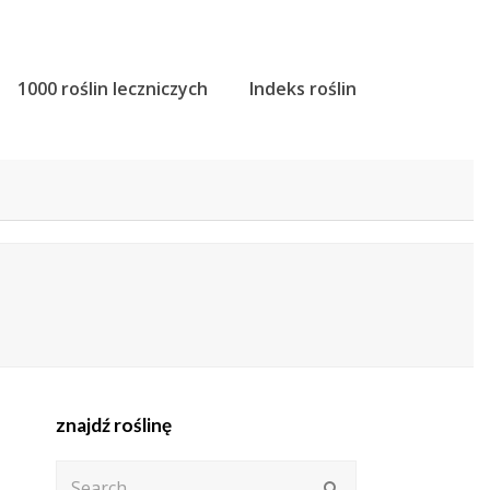
1000 roślin leczniczych
Indeks roślin
znajdź roślinę
Search
Submit