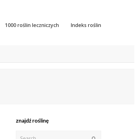
1000 roślin leczniczych
Indeks roślin
znajdź roślinę
Search
Submit