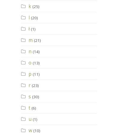
k
(25)
l
(20)
ł
(1)
m
(21)
n
(14)
o
(13)
p
(11)
r
(23)
s
(30)
t
(6)
u
(1)
w
(10)