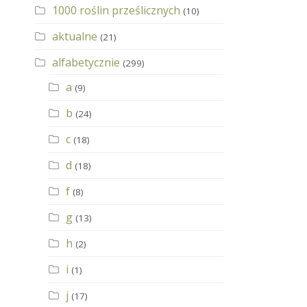
1000 roślin prześlicznych
(10)
aktualne
(21)
alfabetycznie
(299)
a
(9)
b
(24)
c
(18)
d
(18)
f
(8)
g
(13)
h
(2)
i
(1)
j
(17)