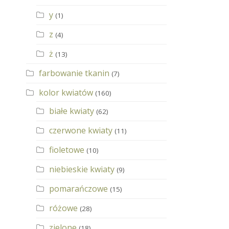
y
(1)
z
(4)
ż
(13)
farbowanie tkanin
(7)
kolor kwiatów
(160)
białe kwiaty
(62)
czerwone kwiaty
(11)
fioletowe
(10)
niebieskie kwiaty
(9)
pomarańczowe
(15)
różowe
(28)
zielone
(18)