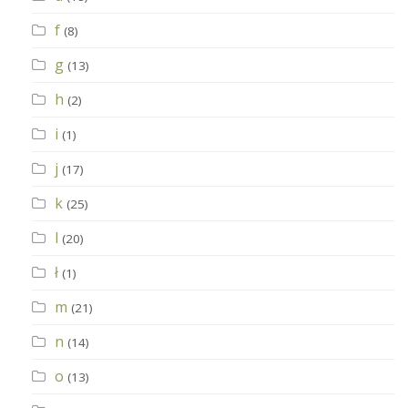
f
(8)
g
(13)
h
(2)
i
(1)
j
(17)
k
(25)
l
(20)
ł
(1)
m
(21)
n
(14)
o
(13)