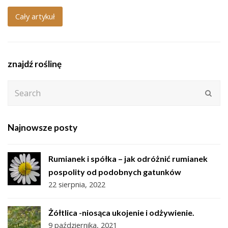
Cały artykuł
znajdź roślinę
Search
Subm
Najnowsze posty
Rumianek i spółka – jak odróżnić rumianek
pospolity od podobnych gatunków
22 sierpnia, 2022
Żółtlica -niosąca ukojenie i odżywienie.
9 października, 2021