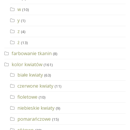
w
(10)
y
(1)
z
(4)
ż
(13)
farbowanie tkanin
(8)
kolor kwiatów
(161)
białe kwiaty
(63)
czerwone kwiaty
(11)
fioletowe
(10)
niebieskie kwiaty
(9)
pomarańczowe
(15)