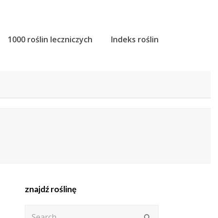
1000 roślin leczniczych
Indeks roślin
znajdź roślinę
Search
Submit