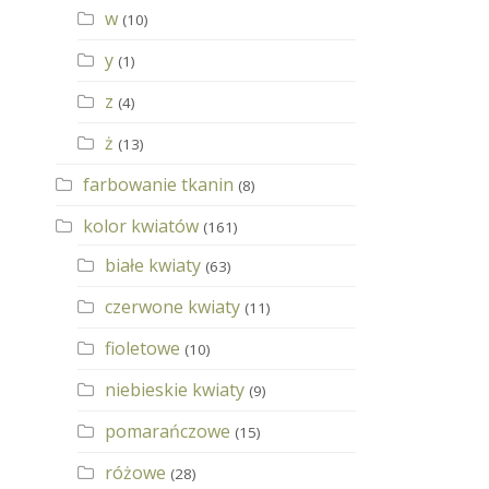
w
(10)
y
(1)
z
(4)
ż
(13)
farbowanie tkanin
(8)
kolor kwiatów
(161)
białe kwiaty
(63)
czerwone kwiaty
(11)
fioletowe
(10)
niebieskie kwiaty
(9)
pomarańczowe
(15)
różowe
(28)