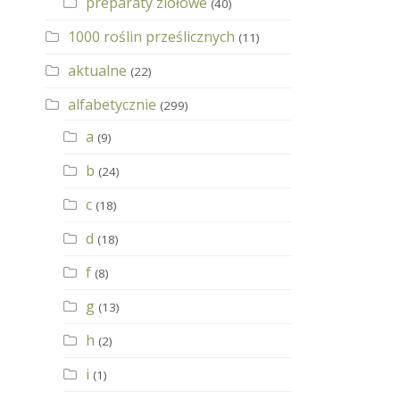
preparaty ziołowe
(40)
1000 roślin prześlicznych
(11)
aktualne
(22)
alfabetycznie
(299)
a
(9)
b
(24)
c
(18)
d
(18)
f
(8)
g
(13)
h
(2)
i
(1)