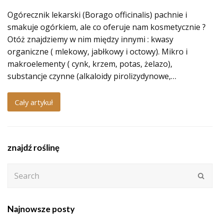
Ogórecznik lekarski (Borago officinalis) pachnie i
smakuje ogórkiem, ale co oferuje nam kosmetycznie ?
Otóż znajdziemy w nim między innymi : kwasy
organiczne ( mlekowy, jabłkowy i octowy). Mikro i
makroelementy ( cynk, krzem, potas, żelazo),
substancje czynne (alkaloidy pirolizydynowe,…
Cały artykuł
znajdź roślinę
Search
Subm
Najnowsze posty