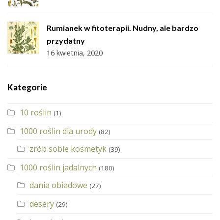
Rumianek w fitoterapii. Nudny, ale bardzo
przydatny
16 kwietnia, 2020
Kategorie
10 roślin
(1)
1000 roślin dla urody
(82)
zrób sobie kosmetyk
(39)
1000 roślin jadalnych
(180)
dania obiadowe
(27)
desery
(29)