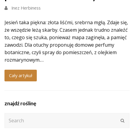
Inez Herbiness
Jesień taka piękna: złota liśćmi, srebrna mgłą. Zdaje się,
że wszędzie leżą skarby. Czasem jednak trudno znaleźć
to, czego się szuka, ponieważ mapa zaginęła, a pamięć
zawodzi. Dla otuchy proponuję domowe perfumy
botaniczne, czyli spray do pomieszczeń, z olejkiem
rozmarynowym.…
Cały artykuł
znajdź roślinę
Search
Subm