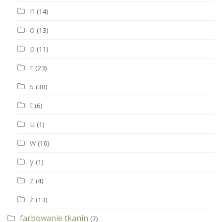
n
(14)
o
(13)
p
(11)
r
(23)
s
(30)
t
(6)
u
(1)
w
(10)
y
(1)
z
(4)
ż
(13)
farbowanie tkanin
(7)