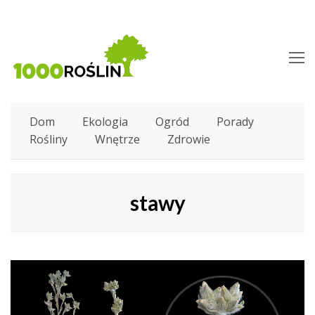
O
M
M
Dom
Ekologia
Ogród
Porady
Rośliny
Wnętrze
Zdrowie
stawy