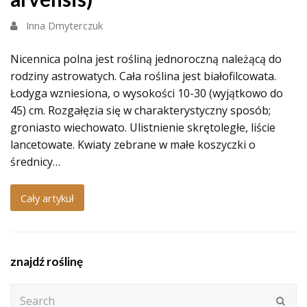
Inna Dmyterczuk
Nicennica polna jest rośliną jednoroczną należącą do
rodziny astrowatych. Cała roślina jest białofilcowata.
Łodyga wzniesiona, o wysokości 10-30 (wyjątkowo do
45) cm. Rozgałęzia się w charakterystyczny sposób;
groniasto wiechowato. Ulistnienie skrętoległe, liście
lancetowate. Kwiaty zebrane w małe koszyczki o
średnicy…
Cały artykuł
znajdź roślinę
Search
Subm