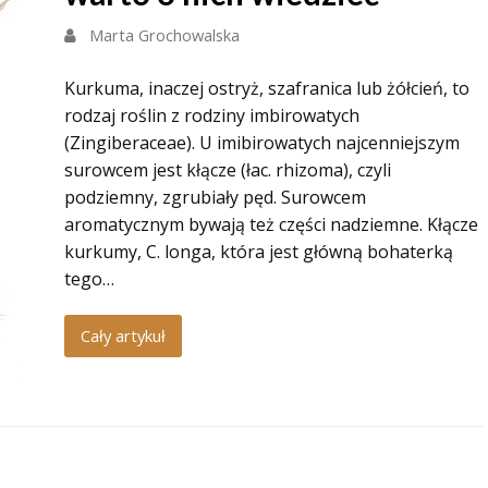
Marta Grochowalska
Kurkuma, inaczej ostryż, szafranica lub żółcień, to
rodzaj roślin z rodziny imbirowatych
(Zingiberaceae). U imibirowatych najcenniejszym
surowcem jest kłącze (łac. rhizoma), czyli
podziemny, zgrubiały pęd. Surowcem
aromatycznym bywają też części nadziemne. Kłącze
kurkumy, C. longa, która jest główną bohaterką
tego…
Cały artykuł