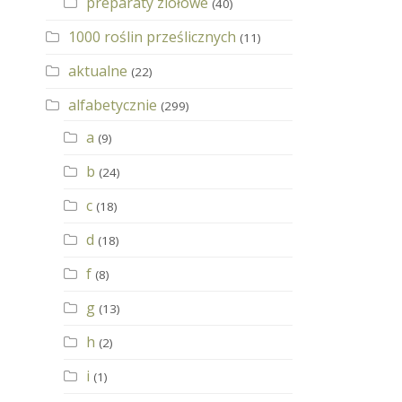
preparaty ziołowe
(40)
1000 roślin prześlicznych
(11)
aktualne
(22)
alfabetycznie
(299)
a
(9)
b
(24)
c
(18)
d
(18)
f
(8)
g
(13)
h
(2)
i
(1)