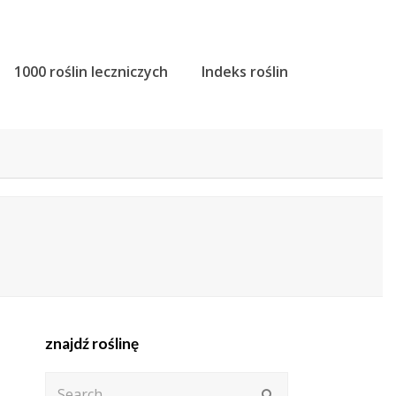
1000 roślin leczniczych
Indeks roślin
znajdź roślinę
Search
Submit