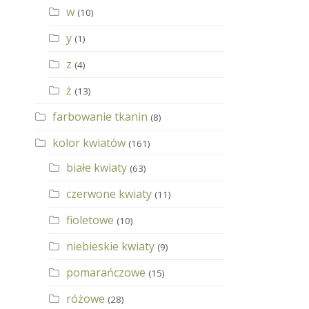
w
(10)
y
(1)
z
(4)
ż
(13)
farbowanie tkanin
(8)
kolor kwiatów
(161)
białe kwiaty
(63)
czerwone kwiaty
(11)
fioletowe
(10)
niebieskie kwiaty
(9)
pomarańczowe
(15)
różowe
(28)