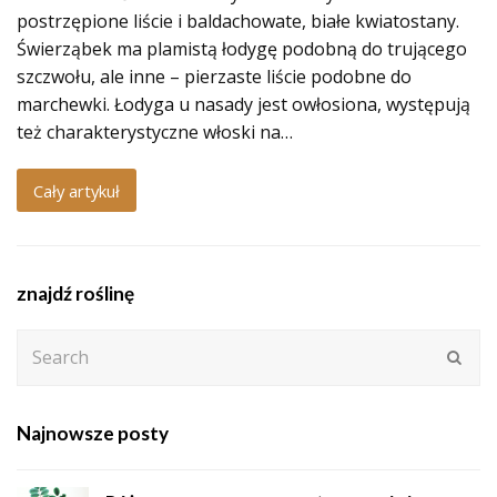
postrzępione liście i baldachowate, białe kwiatostany.
Świerząbek ma plamistą łodygę podobną do trującego
szczwołu, ale inne – pierzaste liście podobne do
marchewki. Łodyga u nasady jest owłosiona, występują
też charakterystyczne włoski na…
Cały artykuł
znajdź roślinę
Search
Subm
Najnowsze posty