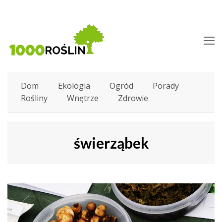
O
M
M
Dom
Ekologia
Ogród
Porady
Rośliny
Wnętrze
Zdrowie
świerząbek