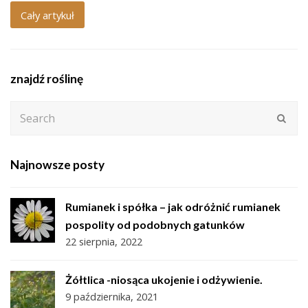
Cały artykuł
znajdź roślinę
Search
Subm
Najnowsze posty
Rumianek i spółka – jak odróżnić rumianek
pospolity od podobnych gatunków
22 sierpnia, 2022
Żółtlica -niosąca ukojenie i odżywienie.
9 października, 2021