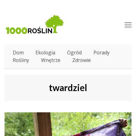
O
M
M
Dom
Ekologia
Ogród
Porady
Rośliny
Wnętrze
Zdrowie
twardziel