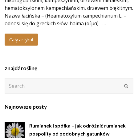
nikaraguańskim, kampeszynem, drzewem niebieskim,
hematoksylonem kampechiańskim, drzewem błękitnym.
Nazwa łacińska – (Heamatoxylum campechianum L. –
odnosi się do greckich słów: haima (αίμα) –…
Cały artykuł
znajdź roślinę
Search
Subm
Najnowsze posty
Rumianek i spółka – jak odróżnić rumianek
pospolity od podobnych gatunków