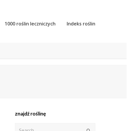
1000 roślin leczniczych
Indeks roślin
znajdź roślinę
Search
Submit