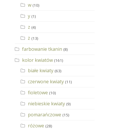
w
(10)
y
(1)
z
(4)
ż
(13)
farbowanie tkanin
(8)
kolor kwiatów
(161)
białe kwiaty
(63)
czerwone kwiaty
(11)
fioletowe
(10)
niebieskie kwiaty
(9)
pomarańczowe
(15)
różowe
(28)