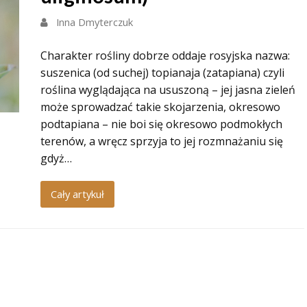
Inna Dmyterczuk
Charakter rośliny dobrze oddaje rosyjska nazwa:
suszenica (od suchej) topianaja (zatapiana) czyli
roślina wyglądająca na ususzoną – jej jasna zieleń
może sprowadzać takie skojarzenia, okresowo
podtapiana – nie boi się okresowo podmokłych
terenów, a wręcz sprzyja to jej rozmnażaniu się
gdyż…
Cały artykuł