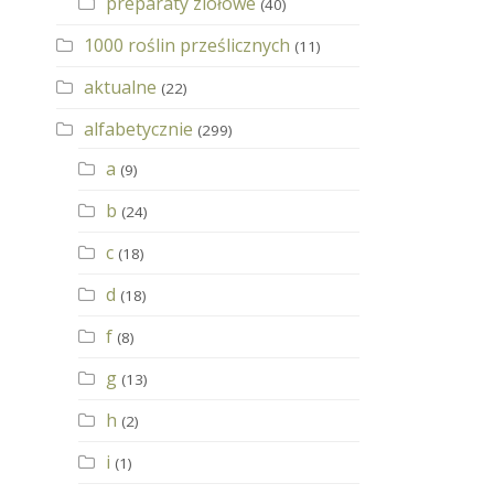
preparaty ziołowe
(40)
1000 roślin prześlicznych
(11)
aktualne
(22)
alfabetycznie
(299)
a
(9)
b
(24)
c
(18)
d
(18)
f
(8)
g
(13)
h
(2)
i
(1)