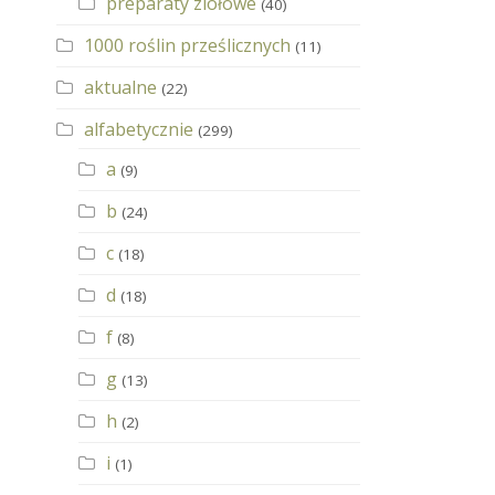
preparaty ziołowe
(40)
1000 roślin prześlicznych
(11)
aktualne
(22)
alfabetycznie
(299)
a
(9)
b
(24)
c
(18)
d
(18)
f
(8)
g
(13)
h
(2)
i
(1)