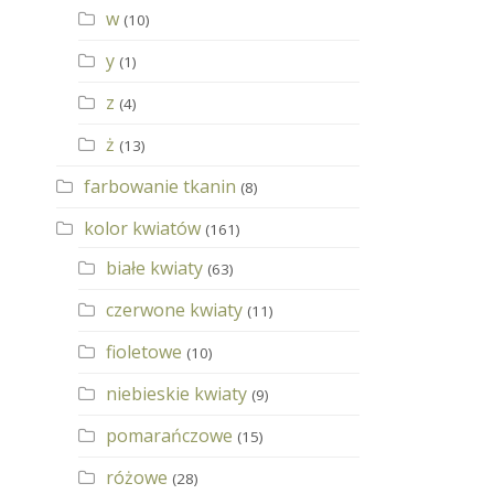
w
(10)
y
(1)
z
(4)
ż
(13)
farbowanie tkanin
(8)
kolor kwiatów
(161)
białe kwiaty
(63)
czerwone kwiaty
(11)
fioletowe
(10)
niebieskie kwiaty
(9)
pomarańczowe
(15)
różowe
(28)