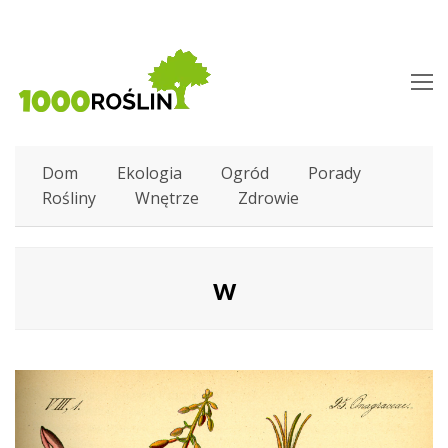
O
M
M
Dom
Ekologia
Ogród
Porady
Rośliny
Wnętrze
Zdrowie
w