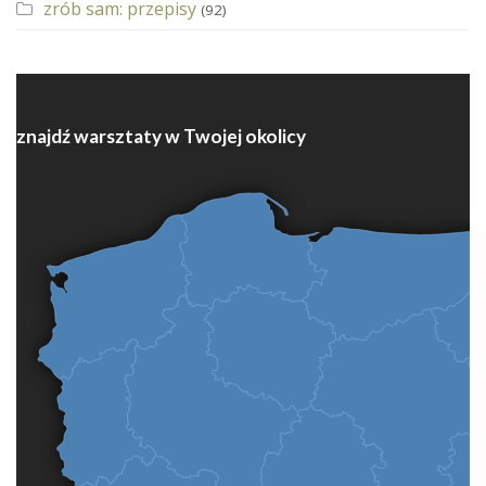
zrób sam: przepisy
(92)
znajdź warsztaty w Twojej okolicy