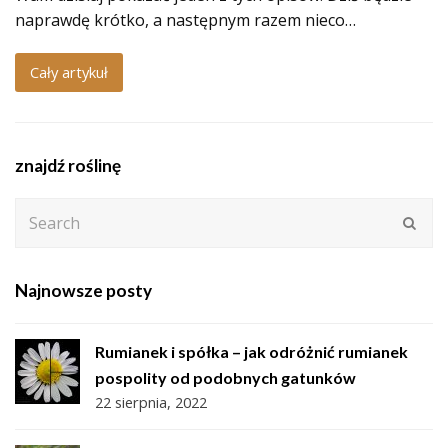
naprawdę krótko, a następnym razem nieco…
Cały artykuł
znajdź roślinę
Search
Subm
Najnowsze posty
Rumianek i spółka – jak odróżnić rumianek
pospolity od podobnych gatunków
22 sierpnia, 2022