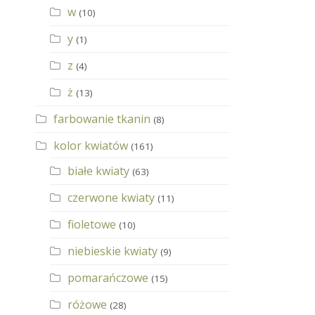
w
(10)
y
(1)
z
(4)
ż
(13)
farbowanie tkanin
(8)
kolor kwiatów
(161)
białe kwiaty
(63)
czerwone kwiaty
(11)
fioletowe
(10)
niebieskie kwiaty
(9)
pomarańczowe
(15)
różowe
(28)