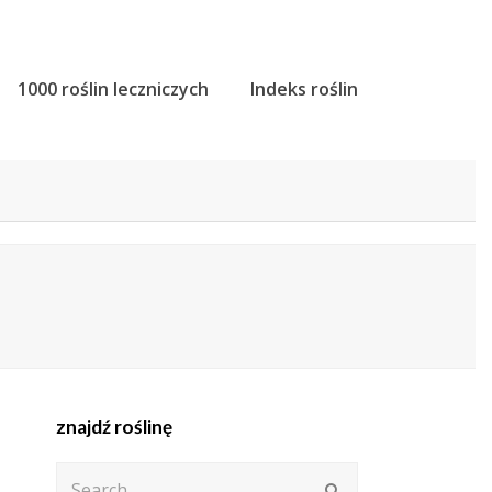
1000 roślin leczniczych
Indeks roślin
znajdź roślinę
Search
Submit