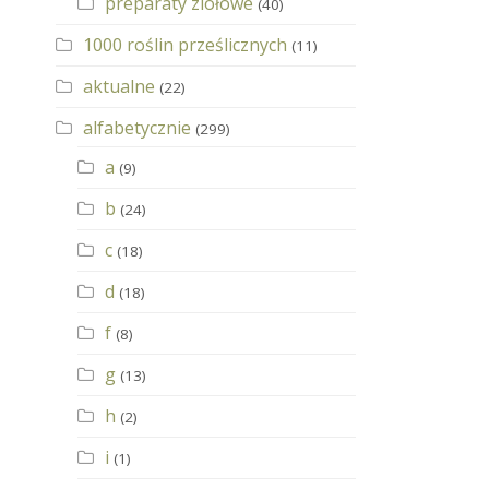
preparaty ziołowe
(40)
1000 roślin prześlicznych
(11)
aktualne
(22)
alfabetycznie
(299)
a
(9)
b
(24)
c
(18)
d
(18)
f
(8)
g
(13)
h
(2)
i
(1)