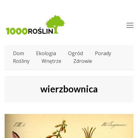
O
M
M
Dom
Ekologia
Ogród
Porady
Rośliny
Wnętrze
Zdrowie
wierzbownica