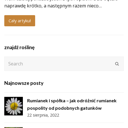
naprawdę krótko, a następnym razem nieco…
Cały artykuł
znajdź roślinę
Search
Subm
Najnowsze posty
Rumianek i spółka – jak odróżnić rumianek
pospolity od podobnych gatunków
22 sierpnia, 2022