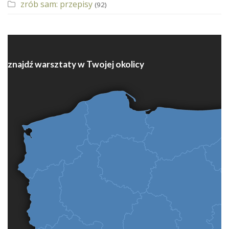
zrób sam: przepisy
(92)
znajdź warsztaty w Twojej okolicy