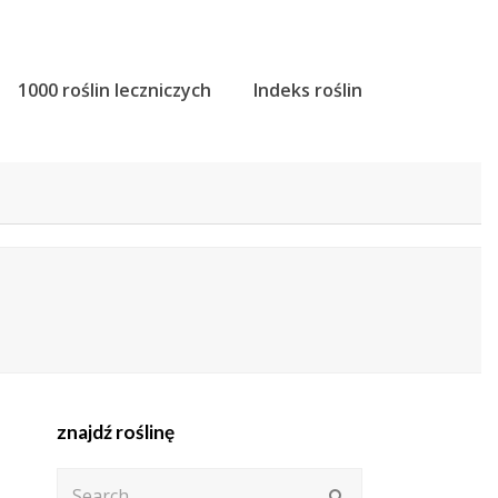
1000 roślin leczniczych
Indeks roślin
znajdź roślinę
Search
Submit