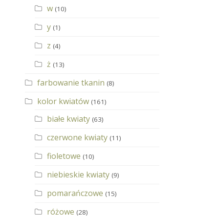
w
(10)
y
(1)
z
(4)
ż
(13)
farbowanie tkanin
(8)
kolor kwiatów
(161)
białe kwiaty
(63)
czerwone kwiaty
(11)
fioletowe
(10)
niebieskie kwiaty
(9)
pomarańczowe
(15)
różowe
(28)