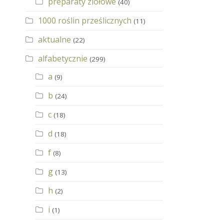
preparaty ziołowe
(40)
1000 roślin prześlicznych
(11)
aktualne
(22)
alfabetycznie
(299)
a
(9)
b
(24)
c
(18)
d
(18)
f
(8)
g
(13)
h
(2)
i
(1)