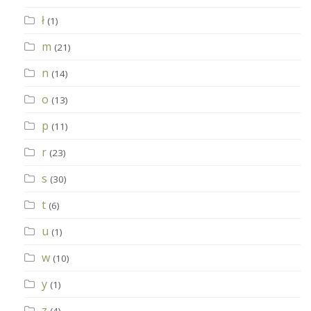
ł
(1)
m
(21)
n
(14)
o
(13)
p
(11)
r
(23)
s
(30)
t
(6)
u
(1)
w
(10)
y
(1)
z