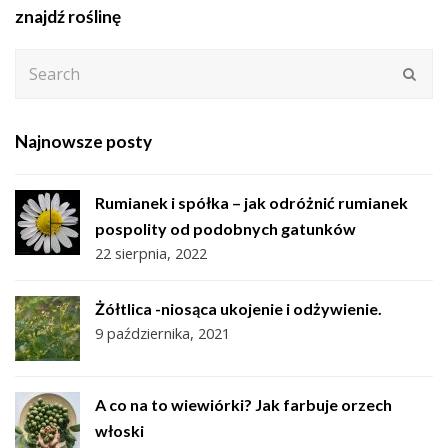
znajdź roślinę
Search
Subm
Najnowsze posty
Rumianek i spółka – jak odróżnić rumianek
pospolity od podobnych gatunków
22 sierpnia, 2022
Żółtlica -niosąca ukojenie i odżywienie.
9 października, 2021
A co na to wiewiórki? Jak farbuje orzech
włoski