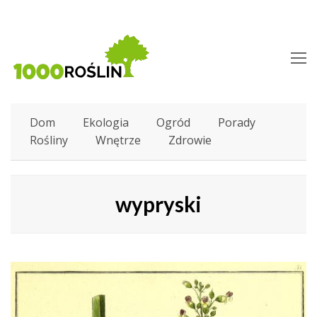
O
M
M
Dom
Ekologia
Ogród
Porady
Rośliny
Wnętrze
Zdrowie
wypryski