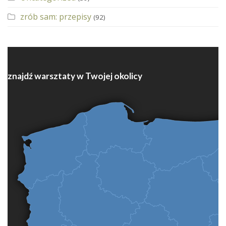
zrób sam: przepisy
(92)
znajdź warsztaty w Twojej okolicy