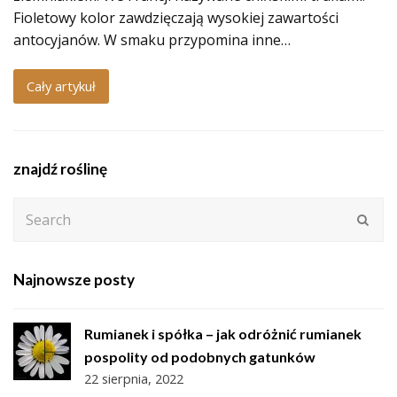
Fioletowy kolor zawdzięczają wysokiej zawartości
antocyjanów. W smaku przypomina inne…
Cały artykuł
znajdź roślinę
Search
Subm
Najnowsze posty
Rumianek i spółka – jak odróżnić rumianek
pospolity od podobnych gatunków
22 sierpnia, 2022