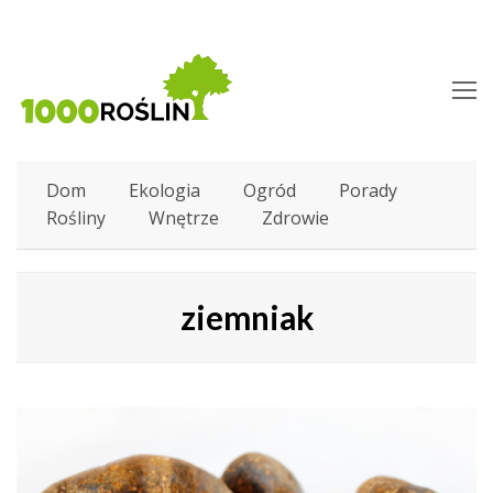
O
M
M
Dom
Ekologia
Ogród
Porady
Rośliny
Wnętrze
Zdrowie
ziemniak