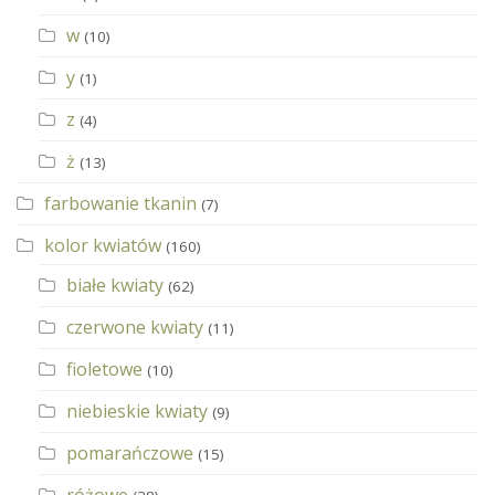
w
(10)
y
(1)
z
(4)
ż
(13)
farbowanie tkanin
(7)
kolor kwiatów
(160)
białe kwiaty
(62)
czerwone kwiaty
(11)
fioletowe
(10)
niebieskie kwiaty
(9)
pomarańczowe
(15)
różowe