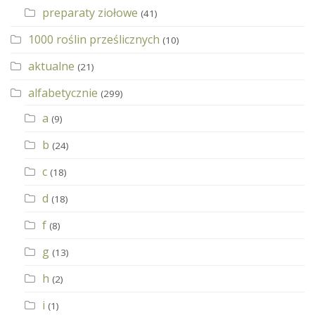
preparaty ziołowe
(41)
1000 roślin prześlicznych
(10)
aktualne
(21)
alfabetycznie
(299)
a
(9)
b
(24)
c
(18)
d
(18)
f
(8)
g
(13)
h
(2)
i
(1)