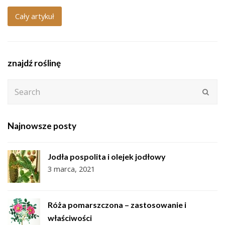
Cały artykuł
znajdź roślinę
Search
Subm
Najnowsze posty
Jodła pospolita i olejek jodłowy
3 marca, 2021
Róża pomarszczona – zastosowanie i
właściwości