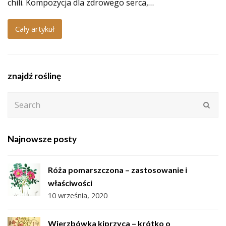
chili. Kompozycja dla zdrowego serca,…
Cały artykuł
znajdź roślinę
Search
Subm
Najnowsze posty
Róża pomarszczona – zastosowanie i
właściwości
10 września, 2020
Wierzbówka kiprzyca – krótko o