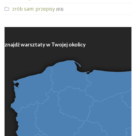
zrób sam: przepisy
(93)
znajdź warsztaty w Twojej okolicy