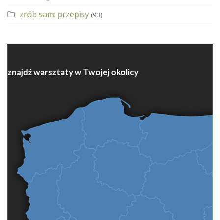
zrób sam: przepisy
(93)
znajdź warsztaty w Twojej okolicy