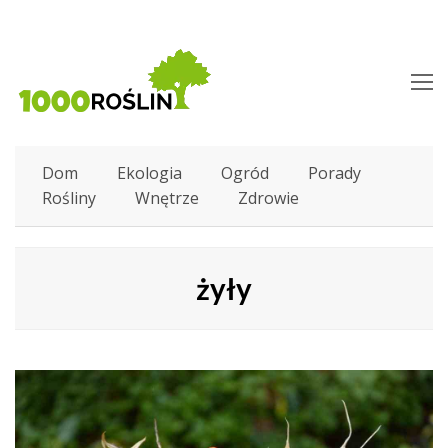
O
M
M
Dom
Ekologia
Ogród
Porady
Rośliny
Wnętrze
Zdrowie
żyły