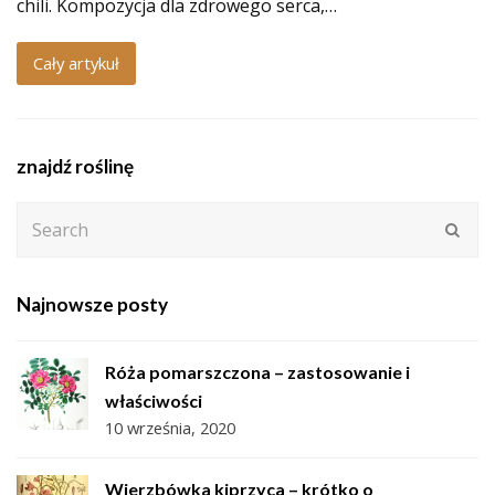
chili. Kompozycja dla zdrowego serca,…
Cały artykuł
znajdź roślinę
Search
Subm
Najnowsze posty
Róża pomarszczona – zastosowanie i
właściwości
10 września, 2020
Wierzbówka kiprzyca – krótko o