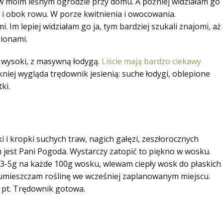
w moim leśnym ogrodzie przy domu. A później widziałam go
 i obok rowu. W porze kwitnienia i owocowania.
i. Im lepiej widziałam go ja, tym bardziej szukali znajomi, aż
sionami.
, wysoki, z masywną łodygą.
Liście mają bardzo ciekawy
ękniej wygląda trędownik jesienią: suche łodygi, oblepione
ki.
ki i kropki suchych traw, nagich gałęzi, zeszłorocznych
m jest Pani Pogoda. Wystarczy zatopić to piękno w wosku.
e 3-5g na każde 100g wosku, wlewam ciepły wosk do płaskich
, umieszczam roślinę we wcześniej zaplanowanym miejscu.
a pt. Trędownik gotowa.