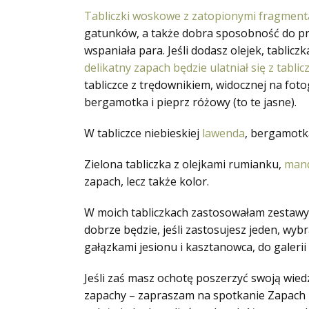
Tabliczki woskowe z zatopionymi fragmen
gatunków, a także dobra sposobność do pra
wspaniała para. Jeśli dodasz olejek, tablicz
delikatny zapach będzie ulatniał się z tablic
tabliczce z trędownikiem, widocznej na fotog
bergamotka i pieprz różowy (to te jasne).
W tabliczce niebieskiej
lawenda
, bergamotka
Zielona tabliczka z olejkami rumianku,
mand
zapach, lecz także kolor.
W moich tabliczkach zastosowałam zestawy 
dobrze będzie, jeśli zastosujesz jeden, wybr
gałązkami jesionu i kasztanowca, do galeri
Jeśli zaś masz ochotę poszerzyć swoją wie
zapachy – zapraszam na spotkanie Zapach M