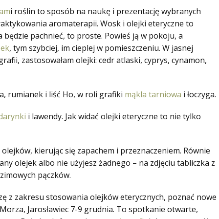
tam
i roślin to sposób na naukę i prezentację wybranych
ktykowania aromaterapii. Wosk i olejki eteryczne to
ka będzie pachnieć, to proste. Powieś ją w pokoju, a
zek
, tym szybciej, im cieplej w pomieszczeniu. W jasnej
rafii, zastosowałam olejki: cedr atlaski, cyprys, cynamon,
, rumianek i liść Ho, w roli grafiki
mąkla tarniowa
i łoczyga.
arynki
i lawendy. Jak widać olejki eteryczne to nie tylko
olejków, kierując się zapachem i przeznaczeniem. Równie
any olejek albo nie użyjesz żadnego – na zdjęciu tabliczka z
i zimowych pączków.
dzę z zakresu stosowania olejków eterycznych, poznać nowe
orza, Jarosławiec 7-9 grudnia. To spotkanie otwarte,