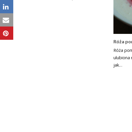
Róża po
Róża pom
ulubiona 
jak…