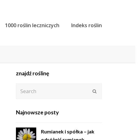
1000 roślin leczniczych
Indeks roślin
znajdź roślinę
Search
Submit
Najnowsze posty
Rumianek i spółka – jak
odróżnić rumianek