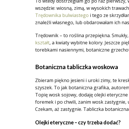
To wtedy dostrzegłam go po raz pierwszy, 
wszędzie: wiosną, zimą, w wysokich trawach
Trędownika bulwiastego
i tego ze skrzydłam
znaleźli własnego, lub obdarowałam ich na
Trędownik – to roślina przepiękna. Smukły
kształt
, a kwiaty wybitne kolory. Jeszcze pi
torebkami nasiennymi, botaniczne grzechot
Botaniczna tabliczka woskowa
Zbieram piękno jesieni i uroki zimy, te kres
szyszek. To jak botaniczna grafika, autore
Topię wosk sojowy, dodaję olejki eteryczn
foremek i po chwili, zanim wosk zastygnie
Czekam, aż zastygnie. Tabliczka botaniczn
Olejki eteryczne – czy trzeba dodać?