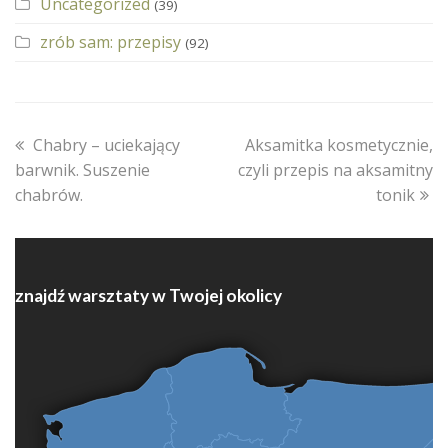
Uncategorized
(39)
zrób sam: przepisy
(92)
previous
next
Chabry – uciekający
Aksamitka kosmetycznie,
post:
post:
barwnik. Suszenie
czyli przepis na aksamitny
chabrów.
tonik
znajdź warsztaty w Twojej okolicy