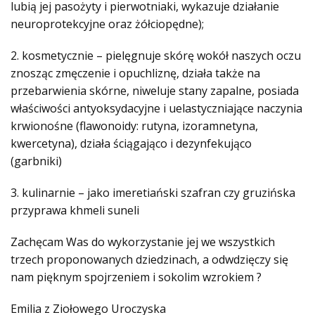
lubią jej pasożyty i pierwotniaki, wykazuje działanie
neuroprotekcyjne oraz żółciopędne);
2. kosmetycznie – pielęgnuje skórę wokół naszych oczu
znosząc zmęczenie i opuchliznę, działa także na
przebarwienia skórne, niweluje stany zapalne, posiada
właściwości antyoksydacyjne i uelastyczniające naczynia
krwionośne (flawonoidy: rutyna, izoramnetyna,
kwercetyna), działa ściągająco i dezynfekująco
(garbniki)
3. kulinarnie – jako imeretiański szafran czy gruzińska
przyprawa khmeli suneli
Zachęcam Was do wykorzystanie jej we wszystkich
trzech proponowanych dziedzinach, a odwdzięczy się
nam pięknym spojrzeniem i sokolim wzrokiem ?
Emilia z Ziołowego Uroczyska