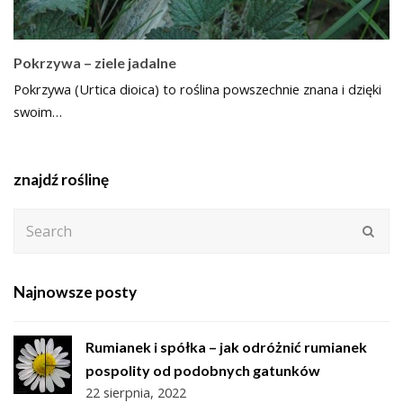
Pokrzywa – ziele jadalne
Pokrzywa (Urtica dioica) to roślina powszechnie znana i dzięki
swoim…
znajdź roślinę
Search
Subm
Najnowsze posty
Rumianek i spółka – jak odróżnić rumianek
pospolity od podobnych gatunków
22 sierpnia, 2022