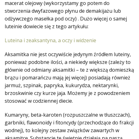
macerat olejowy (wykorzystamy go potem do
stworzenia dwyfazowego płynu de demakijażu lub
odżywczego masełka pod oczy) . Dużo więcej o samej
luteinie dowiecie się z tego artykułu:
Luteina i zeaksantyna, a oczy i widzenie
Aksamitka nie jest oczywiście jedynym źródłem luteiny,
ponieważ podobne ilości, a niekiedy większe (zależy to
głównie od odmiany aksamitki – te z większą domieszką
brązu i pomarańczu mają jej więcej) posiadają również
jarmuż, szpinak, papryka, kukurydza, nektarynki,
brzoskwinie czy kurze jaja. Możemy je z powodzeniem
stosować w codziennej diecie.
Kumaryny, beta-karoten (rozpuszczalne w tłuszczach),
garbniki, flawonoidy i fitoncydy (przechodzące do frakcji
wodnej), to kolejny zestaw związków zawartych w
aksamitce. Substancje te świetnie działają na naszą