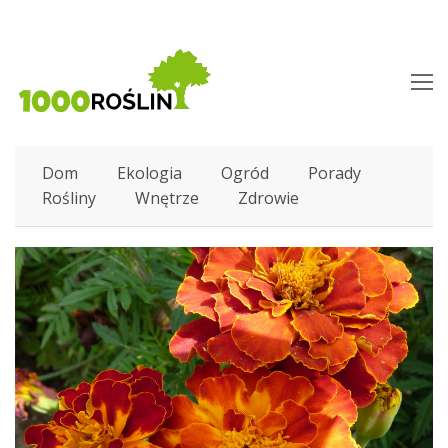
O
M
M
Dom
Ekologia
Ogród
Porady
Rośliny
Wnętrze
Zdrowie