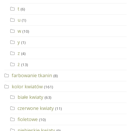
t
(6)
u
(1)
w
(10)
y
(1)
z
(4)
ż
(13)
farbowanie tkanin
(8)
kolor kwiatów
(161)
białe kwiaty
(63)
czerwone kwiaty
(11)
fioletowe
(10)
niebieskie kwiaty
(9)