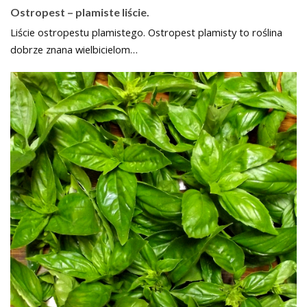
Ostropest – plamiste liście.
Liście ostropestu plamistego. Ostropest plamisty to roślina
dobrze znana wielbicielom…