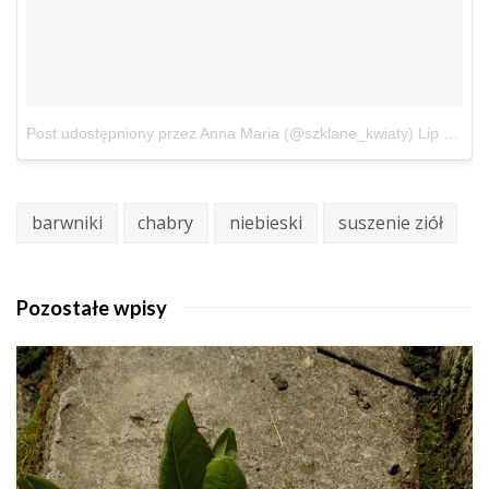
Post udostępniony przez Anna Maria (@szklane_kwiaty)
Lip 13, 2018 o 4:00 PDT
barwniki
chabry
niebieski
suszenie ziół
Pozostałe wpisy