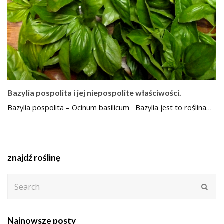
Bazylia pospolita i jej niepospolite właściwości.
Bazylia pospolita – Ocinum basilicum Bazylia jest to roślina…
znajdź roślinę
Search
Subm
Najnowsze posty