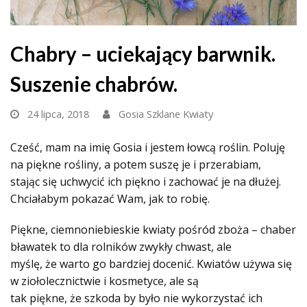
Chabry – uciekający barwnik.
Suszenie chabrów.
24 lipca, 2018
Gosia Szklane Kwiaty
Cześć, mam na imię Gosia i jestem łowcą roślin. Poluję
na piękne rośliny, a potem suszę je i przerabiam,
stając się uchwycić ich piękno i zachować je na dłużej.
Chciałabym pokazać Wam, jak to robię.
Piękne, ciemnoniebieskie kwiaty pośród zboża – chaber
bławatek to dla rolników zwykły chwast, ale
myślę, że warto go bardziej docenić. Kwiatów używa się
w ziołolecznictwie i kosmetyce, ale są
tak piękne, że szkoda by było nie wykorzystać ich