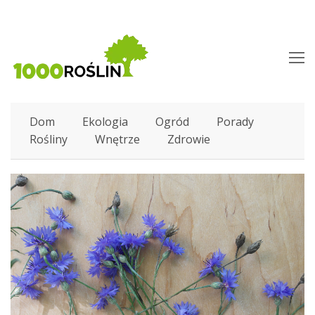
O
M
M
Dom
Ekologia
Ogród
Porady
Rośliny
Wnętrze
Zdrowie