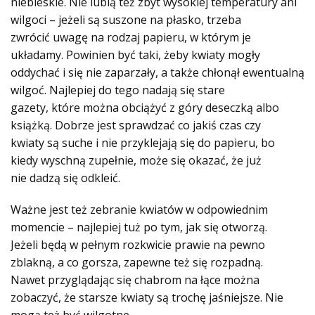
niebieskie. Nie lubią też zbyt wysokiej temperatury ani
wilgoci – jeżeli są suszone na płasko, trzeba
zwrócić uwagę na rodzaj papieru, w którym je
układamy. Powinien być taki, żeby kwiaty mogły
oddychać i się nie zaparzały, a także chłonął ewentualną
wilgoć. Najlepiej do tego nadają się stare
gazety, które można obciążyć z góry deseczką albo
książką. Dobrze jest sprawdzać co jakiś czas czy
kwiaty są suche i nie przyklejają się do papieru, bo
kiedy wyschną zupełnie, może się okazać, że już
nie dadzą się odkleić.
Ważne jest też zebranie kwiatów w odpowiednim
momencie – najlepiej tuż po tym, jak się otworzą.
Jeżeli będą w pełnym rozkwicie prawie na pewno
zblakną, a co gorsza, zapewne też się rozpadną.
Nawet przyglądając się chabrom na łące można
zobaczyć, że starsze kwiaty są trochę jaśniejsze. Nie
mogą też być wilgotne.