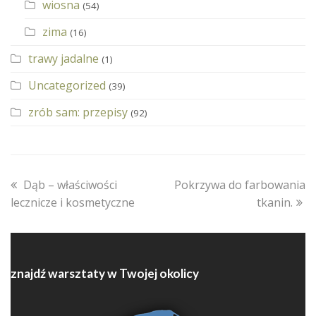
wiosna
(54)
zima
(16)
trawy jadalne
(1)
Uncategorized
(39)
zrób sam: przepisy
(92)
previous
next
Dąb – właściwości
Pokrzywa do farbowania
post:
post:
lecznicze i kosmetyczne
tkanin.
znajdź warsztaty w Twojej okolicy