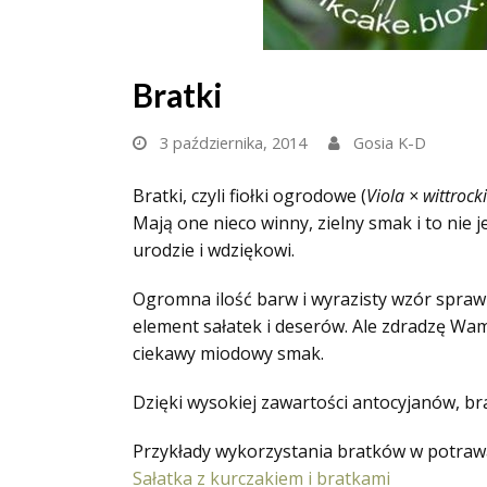
Bratki
3 października, 2014
Gosia K-D
Bratki, czyli fiołki ogrodowe (
Viola × wittrock
Mają one nieco winny, zielny smak i to nie
urodzie i wdziękowi.
Ogromna ilość barw i wyrazisty wzór sprawi
element sałatek i deserów. Ale zdradzę Wam
ciekawy miodowy smak.
Dzięki wysokiej zawartości antocyjanów, brat
Przykłady wykorzystania bratków w potraw
Sałatka z kurczakiem i bratkami