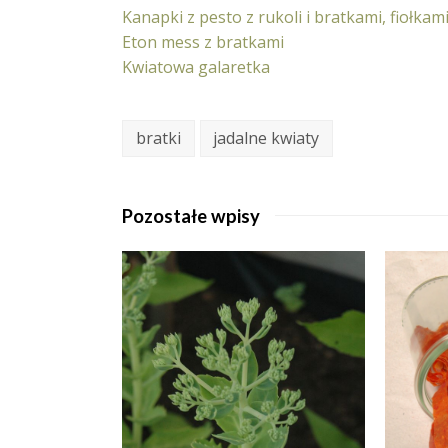
Kanapki z pesto z rukoli i bratkami, fiołkam
Eton mess z bratkami
Kwiatowa galaretka
bratki
jadalne kwiaty
Pozostałe wpisy