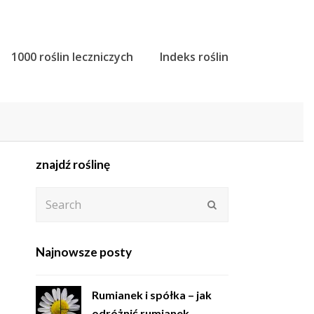
1000 roślin leczniczych
Indeks roślin
znajdź roślinę
Search
Submit
Najnowsze posty
Rumianek i spółka – jak
odróżnić rumianek