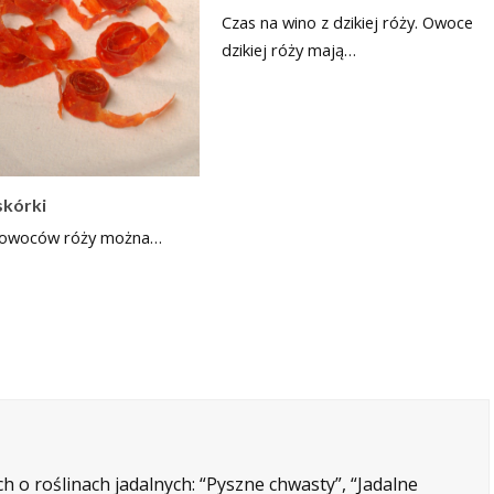
Czas na wino z dzikiej róży. Owoce
dzikiej róży mają…
skórki
ców róży można…
h o roślinach jadalnych: “Pyszne chwasty”, “Jadalne