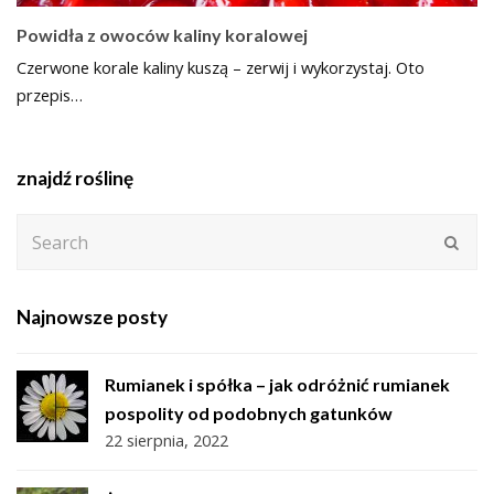
Powidła z owoców kaliny koralowej
Czerwone korale kaliny kuszą – zerwij i wykorzystaj. Oto
przepis…
znajdź roślinę
Search
Subm
Najnowsze posty
Rumianek i spółka – jak odróżnić rumianek
pospolity od podobnych gatunków
22 sierpnia, 2022