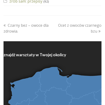
zrób sam: przepisy
(92)
previous
next
Czarny bez – owoce dla
Ocet z owoców czarnego
post:
post:
zdrowia.
bzu
znajdź warsztaty w Twojej okolicy