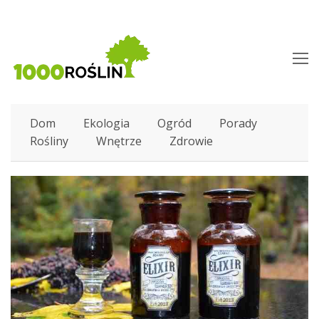
O
M
M
Dom
Ekologia
Ogród
Porady
Rośliny
Wnętrze
Zdrowie