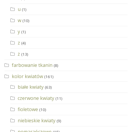
u
(1)
w
(10)
y
(1)
z
(4)
ż
(13)
farbowanie tkanin
(8)
kolor kwiatów
(161)
białe kwiaty
(63)
czerwone kwiaty
(11)
fioletowe
(10)
niebieskie kwiaty
(9)
pomarańczowe
(15)