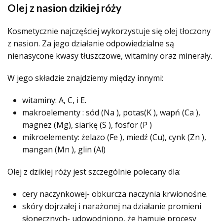
Olej z nasion dzikiej róży
Kosmetycznie najczęściej wykorzystuje się olej tłoczony
z nasion. Za jego działanie odpowiedzialne są
nienasycone kwasy tłuszczowe, witaminy oraz minerały.
W jego składzie znajdziemy między innymi:
witaminy: A, C, i E.
makroelementy : sód (Na ), potas(K ), wapń (Ca ),
magnez (Mg), siarkę (S ), fosfor (P )
mikroelementy: żelazo (Fe ), miedź (Cu), cynk (Zn ),
mangan (Mn ), glin (Al)
Olej z dzikiej róży jest szczególnie polecany dla:
cery naczynkowej- obkurcza naczynia krwionośne.
skóry dojrzałej i narażonej na działanie promieni
słonecznych- udowodniono, że hamuje procesy