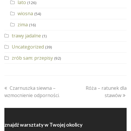
lato
(126)
wiosna
(54)
zima
(16)
trawy jadalne
(1)
Uncategorized
(39)
zrób sam: przepisy
(92)
previous
next
Czarnuszka siewna –
Róża – ratunek dla
post:
post:
wzmocnienie odporności.
stawów
znajdź warsztaty w Twojej okolicy