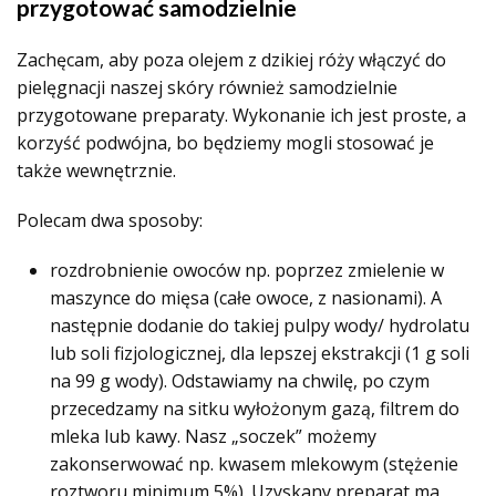
przygotować samodzielnie
Zachęcam, aby poza olejem z dzikiej róży włączyć do
pielęgnacji naszej skóry również samodzielnie
przygotowane preparaty. Wykonanie ich jest proste, a
korzyść podwójna, bo będziemy mogli stosować je
także wewnętrznie.
Polecam dwa sposoby:
rozdrobnienie owoców np. poprzez zmielenie w
maszynce do mięsa (całe owoce, z nasionami). A
następnie dodanie do takiej pulpy wody/ hydrolatu
lub soli fizjologicznej, dla lepszej ekstrakcji (1 g soli
na 99 g wody). Odstawiamy na chwilę, po czym
przecedzamy na sitku wyłożonym gazą, filtrem do
mleka lub kawy.
Nasz „soczek” możemy
zakonserwować np. kwasem mlekowym (stężenie
roztworu minimum 5%). Uzyskany preparat ma