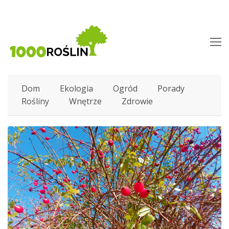
O
M
M
Dom
Ekologia
Ogród
Porady
Rośliny
Wnętrze
Zdrowie