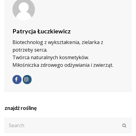
Patrycja Łuczkiewicz
Biotechnolog z wykształcenia, zielarka z
potrzeby serca.
Twórca naturalnych kosmetyków.
Miłośniczka zdrowego odżywiania i zwierząt.
Facebook
Instagram
znajdź roślinę
Search
Subm