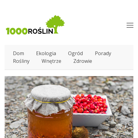
O
M
M
Dom
Ekologia
Ogród
Porady
Rośliny
Wnętrze
Zdrowie