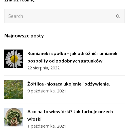
Search
Subm
Najnowsze posty
Rumianek i spółka – jak odróżnić rumianek
pospolity od podobnych gatunków
22 sierpnia, 2022
Żółtlica -niosąca ukojenie i odżywienie.
9 października, 2021
A co na to wiewiórki? Jak farbuje orzech
włoski
1 października, 2021