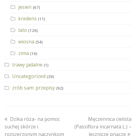
jesień
(67)
kredens
(11)
lato
(126)
wiosna
(54)
zima
(16)
trawy jadalne
(1)
Uncategorized
(39)
zrób sam: przepisy
(92)
previous
next
Dzika róża- na pomoc
Męczennica cielista
post:
post:
suchej skórze i
(Passiflora incarnata L.) –
rozszerzonym naczynkom
lecznicze pnącze