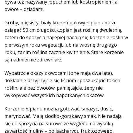
bywa też nazywany łopuchem lub kostropieniem, a
owoce – dziadami.
Gruby, mięsisty, biały korzeń palowy łopianu może
osiągać 50 cm długości. Łopian jest rośliną dwuletnią,
zatem do spożycia najlepiej nadają się korzenie roślin w
pierwszym roku wegetacji, lub na wiosnę drugiego
roku, zanim roślina zacznie kwitnienie. Stare korzenie
są nadmiernie zdrewniałe.
Wypatrzcie okazy z owocami (one mają dwa lata),
dokładnie przyjrzyjcie się liściom i poszukajcie takich
roślin, ale bez owoców. pamiętajcie, żeby nie
wykopywać wszystkich napotkanych okazów.
Korzenie łopianu można gotować, smażyć, dusić,
marynować. Mają słodko-gorzkawy smak. Nie nadają
się do spożycia na surowo ze względu na wysoką
zawartość inuliny – polisacharydu fruktozowego,