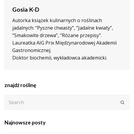
Gosia K-D
Autorka książek kulinarnych o roślinach
jadalnych: “Pyszne chwasty”, “Jadalne kwiaty”,
“Smakowite drzewa”, “Różane przepisy”.
Laureatka AIG Prix Międzynarodowej Akademii
Gastronomicznej.
Doktor biochemii, wykładowca akademicki.
znajdź roślinę
Search
Subm
Najnowsze posty