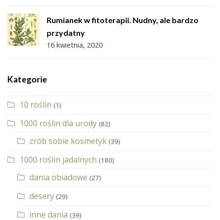
Rumianek w fitoterapii. Nudny, ale bardzo
przydatny
16 kwietnia, 2020
Kategorie
10 roślin
(1)
1000 roślin dla urody
(82)
zrób sobie kosmetyk
(39)
1000 roślin jadalnych
(180)
dania obiadowe
(27)
desery
(29)
inne dania
(39)