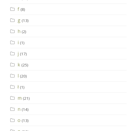
f
(8)
g
(13)
h
(2)
i
(1)
j
(17)
k
(25)
l
(20)
ł
(1)
m
(21)
n
(14)
o
(13)