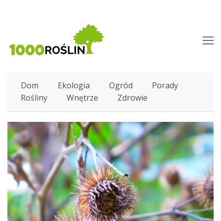
O
M
M
Dom
Ekologia
Ogród
Porady
Rośliny
Wnętrze
Zdrowie