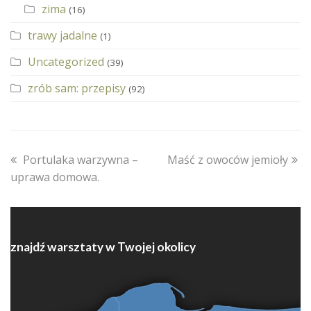
zima
(16)
trawy jadalne
(1)
Uncategorized
(39)
zrób sam: przepisy
(92)
previous
next
Portulaka warzywna –
Maść z owoców jemioły
post:
post:
uprawa domowa.
znajdź warsztaty w Twojej okolicy