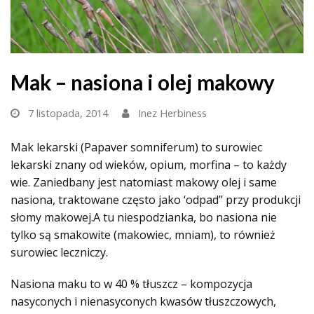
Mak – nasiona i olej makowy
7 listopada, 2014
Inez Herbiness
Mak lekarski (Papaver somniferum) to surowiec
lekarski znany od wieków, opium, morfina – to każdy
wie. Zaniedbany jest natomiast makowy olej i same
nasiona, traktowane często jako ‘odpad” przy produkcji
słomy makowej.A tu niespodzianka, bo nasiona nie
tylko są smakowite (makowiec, mniam), to również
surowiec leczniczy.
Nasiona maku to w 40 % tłuszcz – kompozycja
nasyconych i nienasyconych kwasów tłuszczowych,