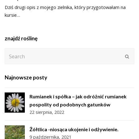
Dziś drugi opis z mojego zielnika, który przygotowałam na
kursie…
znajdź roślinę
Search
Subm
Najnowsze posty
Rumianek i spółka – jak odróżnić rumianek
pospolity od podobnych gatunków
22 sierpnia, 2022
Żółtlica -niosąca ukojenie i odżywienie.
9 października, 2021