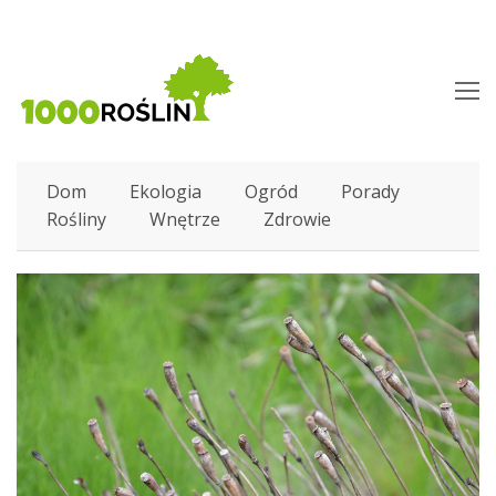
O
M
M
Dom
Ekologia
Ogród
Porady
Rośliny
Wnętrze
Zdrowie